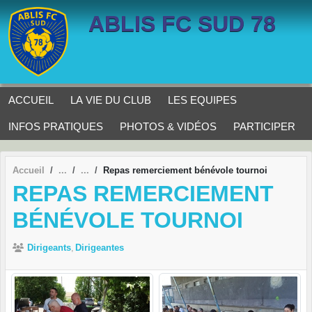
Panneau de gestion des cookies
ABLIS FC SUD 78
ACCUEIL
LA VIE DU CLUB
LES EQUIPES
INFOS PRATIQUES
PHOTOS & VIDÉOS
PARTICIPER
Accueil
Repas remerciement bénévole tournoi
REPAS REMERCIEMENT
BÉNÉVOLE TOURNOI
Dirigeants
Dirigeantes