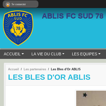
Panneau de gestion des cookies
Se connecter
ABLIS FC SUD 78
ACCUEIL
LA VIE DU CLUB
LES EQUIPES
Accueil
Les partenaires
Les Bles d'Or ABLIS
LES BLES D'OR ABLIS