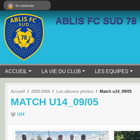
Panneau de gestion des cookies
Se connecter
ABLIS FC SUD 78
ACCUEIL
LA VIE DU CLUB
LES EQUIPES
Accueil
2025-2026
Les albums photos
Match u14_09/05
MATCH U14_09/05
U14