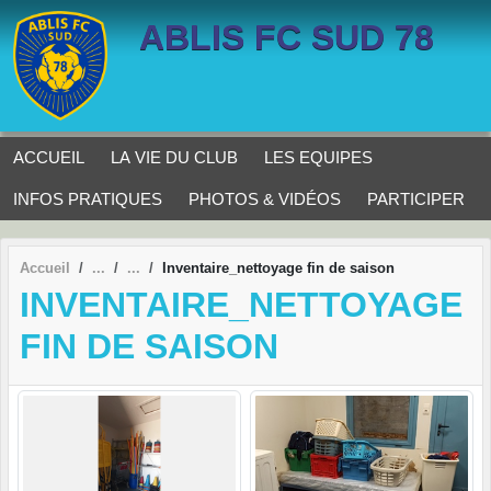
Panneau de gestion des cookies
ABLIS FC SUD 78
ACCUEIL
LA VIE DU CLUB
LES EQUIPES
INFOS PRATIQUES
PHOTOS & VIDÉOS
PARTICIPER
Accueil
Inventaire_nettoyage fin de saison
INVENTAIRE_NETTOYAGE
FIN DE SAISON