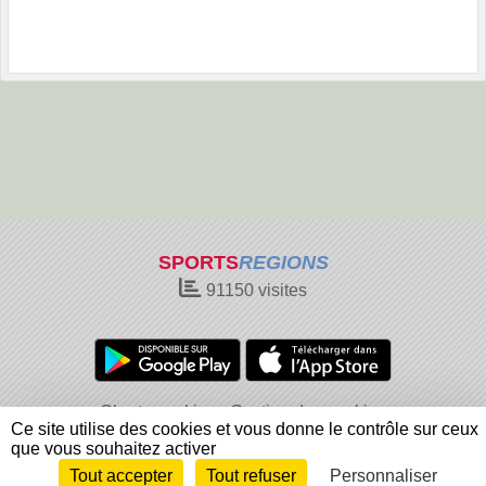
SPORTS
REGIONS
91150
visites
Charte cookies
Gestion des cookies
Ce site utilise des cookies et vous donne le contrôle sur ceux
Informations légales
Signaler un contenu inapproprié
que vous souhaitez activer
Tout accepter
Tout refuser
Personnaliser
Envie de participer ?
Connexion