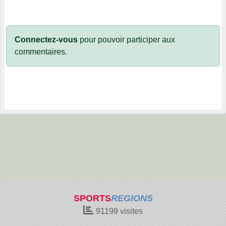
Connectez-vous
pour pouvoir participer aux
commentaires.
SPORTS
REGIONS
91199
visites