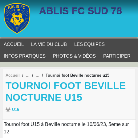
Panneau de gestion des cookies
ABLIS FC SUD 78
ACCUEIL
LA VIE DU CLUB
LES EQUIPES
INFOS PRATIQUES
PHOTOS & VIDÉOS
PARTICIPER
Accueil
Tournoi foot Beville nocturne u15
TOURNOI FOOT BEVILLE
NOCTURNE U15
U16
Tournoi foot U15 à Beville nocturne le 10/06/23, 5eme sur
12