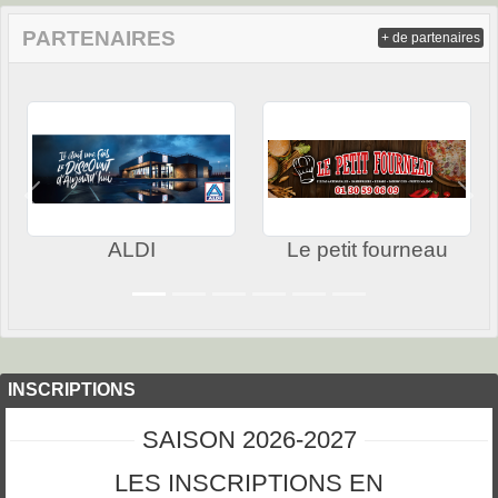
PARTENAIRES
+ de partenaires
Précedent
Sui
ALDI
Le petit fourneau
INSCRIPTIONS
SAISON 2026-2027
LES INSCRIPTIONS EN