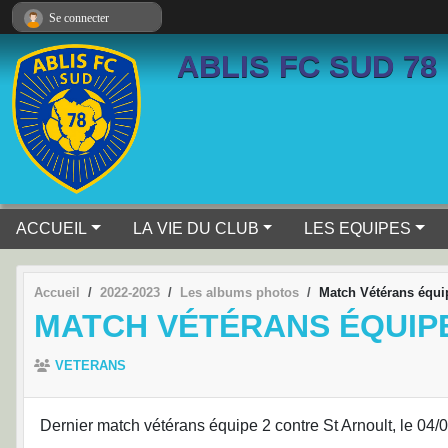
Panneau de gestion des cookies
Se connecter
ABLIS FC SUD 78
ACCUEIL
LA VIE DU CLUB
LES EQUIPES
Accueil
2022-2023
Les albums photos
Match Vétérans équi
MATCH VÉTÉRANS ÉQUIPE
VETERANS
Dernier match vétérans équipe 2 contre St Arnoult, le 04/