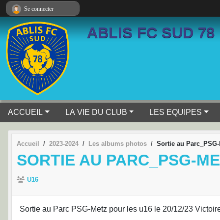
Panneau de gestion des cookies
Se connecter
ABLIS FC SUD 78
ACCUEIL
LA VIE DU CLUB
LES EQUIPES
Accueil
2023-2024
Les albums photos
Sortie au Parc_PSG
SORTIE AU PARC_PSG-ME
U16
Sortie au Parc PSG-Metz pour les u16 le 20/12/23 Victoir