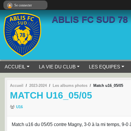
Panneau de gestion des cookies
Se connecter
ABLIS FC SUD 78
ACCUEIL
LA VIE DU CLUB
LES EQUIPES
Accueil
2023-2024
Les albums photos
Match u16_05/05
MATCH U16_05/05
U16
Match u16 du 05/05 contre Magny, 3-0 à la mi temps, 9-0 à 