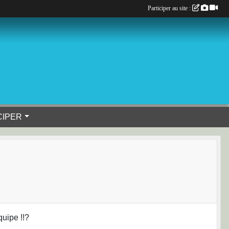
Participer au site :
CIPER
quipe !!?