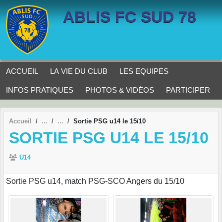
Panneau de gestion des cookies
ABLIS FC SUD 78
ACCUEIL
LA VIE DU CLUB
LES EQUIPES
INFOS PRATIQUES
PHOTOS & VIDÉOS
PARTICIPER
Accueil
Sortie PSG u14 le 15/10
SORTIE PSG U14 LE 15/10
U14
Sortie PSG u14, match PSG-SCO Angers du 15/10