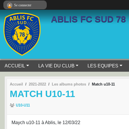
Panneau de gestion des cookies
Se connecter
ABLIS FC SUD 78
ACCUEIL
LA VIE DU CLUB
LES EQUIPES
Accueil
2021-2022
Les albums photos
Match u10-11
MATCH U10-11
U10-U11
Maych u10-11 à Ablis, le 12/03/22