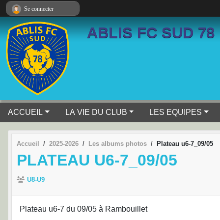
Panneau de gestion des cookies
Se connecter
ABLIS FC SUD 78
ACCUEIL
LA VIE DU CLUB
LES EQUIPES
Accueil
2025-2026
Les albums photos
Plateau u6-7_09/05
PLATEAU U6-7_09/05
U8-U9
Plateau u6-7 du 09/05 à Rambouillet