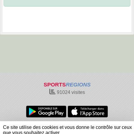
SPORTS
REGIONS
91024
visites
Charte cookies
Gestion des cookies
Ce site utilise des cookies et vous donne le contrôle sur ceux
Informations légales
Signaler un contenu inapproprié
que vous souhaitez activer