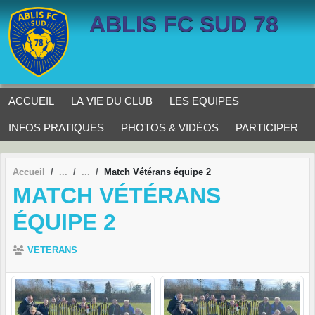
Panneau de gestion des cookies
ABLIS FC SUD 78
ACCUEIL
LA VIE DU CLUB
LES EQUIPES
INFOS PRATIQUES
PHOTOS & VIDÉOS
PARTICIPER
Accueil
Match Vétérans équipe 2
MATCH VÉTÉRANS
ÉQUIPE 2
VETERANS