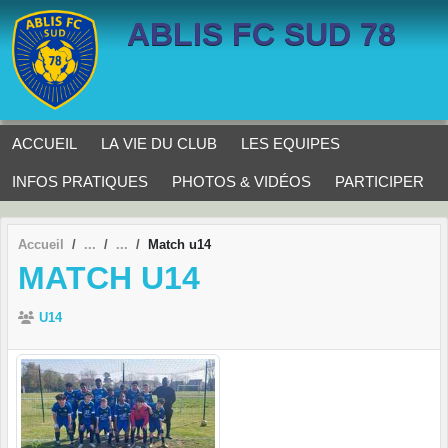
Panneau de gestion des cookies
ABLIS FC SUD 78
ACCUEIL
LA VIE DU CLUB
LES EQUIPES
INFOS PRATIQUES
PHOTOS & VIDÉOS
PARTICIPER
Accueil
Match u14
MATCH U14
U14