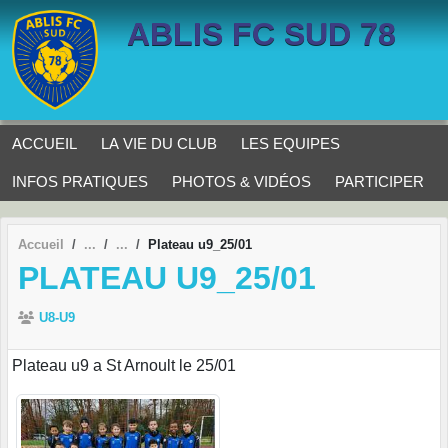
Panneau de gestion des cookies
ABLIS FC SUD 78
ACCUEIL
LA VIE DU CLUB
LES EQUIPES
INFOS PRATIQUES
PHOTOS & VIDÉOS
PARTICIPER
Accueil
Plateau u9_25/01
PLATEAU U9_25/01
U8-U9
Plateau u9 a St Arnoult le 25/01