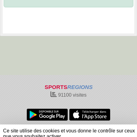
SPORTS
REGIONS
91100
visites
Charte cookies
Gestion des cookies
Ce site utilise des cookies et vous donne le contrôle sur ceux
Informations légales
Signaler un contenu inapproprié
que vous souhaitez activer