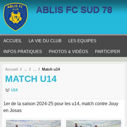
Panneau de gestion des cookies
ABLIS FC SUD 78
ACCUEIL
LA VIE DU CLUB
LES EQUIPES
INFOS PRATIQUES
PHOTOS & VIDÉOS
PARTICIPER
Accueil
Match u14
MATCH U14
U14
1er de la saison 2024-25 pour les u14, match contre Jouy
en Josas