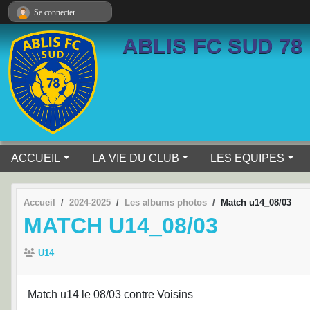
Panneau de gestion des cookies
Se connecter
ABLIS FC SUD 78
ACCUEIL
LA VIE DU CLUB
LES EQUIPES
Accueil
2024-2025
Les albums photos
Match u14_08/03
MATCH U14_08/03
U14
Match u14 le 08/03 contre Voisins