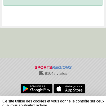
SPORTS
REGIONS
91048
visites
Charte cookies
Gestion des cookies
Ce site utilise des cookies et vous donne le contrôle sur ceux
Informations légales
Signaler un contenu inapproprié
que vous souhaitez activer