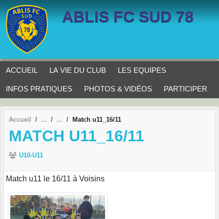
Panneau de gestion des cookies
ABLIS FC SUD 78
ACCUEIL
LA VIE DU CLUB
LES EQUIPES
INFOS PRATIQUES
PHOTOS & VIDÉOS
PARTICIPER
Accueil
Match u11_16/11
MATCH U11_16/11
U10-U11
Match u11 le 16/11 à Voisins