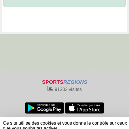
SPORTS
REGIONS
91202
visites
Charte cookies
Gestion des cookies
Ce site utilise des cookies et vous donne le contrôle sur ceux
Informations légales
Signaler un contenu inapproprié
que vous souhaitez activer