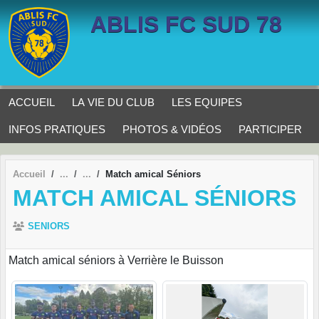
Panneau de gestion des cookies
ABLIS FC SUD 78
ACCUEIL
LA VIE DU CLUB
LES EQUIPES
INFOS PRATIQUES
PHOTOS & VIDÉOS
PARTICIPER
Accueil
Match amical Séniors
MATCH AMICAL SÉNIORS
SENIORS
Match amical séniors à Verrière le Buisson