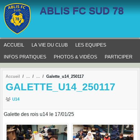
Panneau de gestion des cookies
ABLIS FC SUD 78
ACCUEIL
LA VIE DU CLUB
LES EQUIPES
INFOS PRATIQUES
PHOTOS & VIDÉOS
PARTICIPER
Accueil
Galette_u14_250117
GALETTE_U14_250117
U14
Galette des rois u14 le 17/01/25