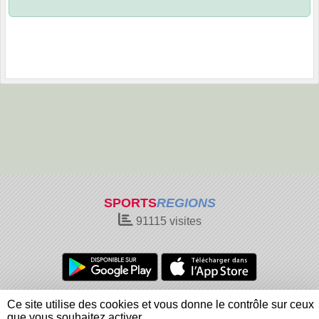
SPORTS
REGIONS
91115
visites
Charte cookies
Gestion des cookies
Ce site utilise des cookies et vous donne le contrôle sur ceux
Informations légales
Signaler un contenu inapproprié
que vous souhaitez activer