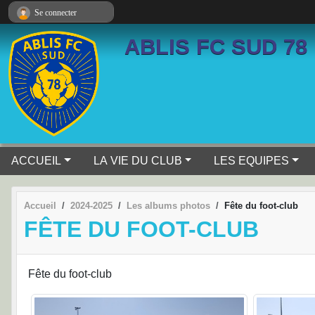
Panneau de gestion des cookies
Se connecter
ABLIS FC SUD 78
ACCUEIL
LA VIE DU CLUB
LES EQUIPES
Accueil
2024-2025
Les albums photos
Fête du foot-club
FÊTE DU FOOT-CLUB
Fête du foot-club