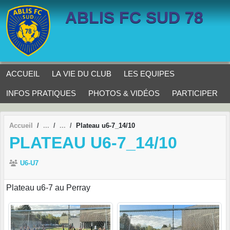
Panneau de gestion des cookies
ABLIS FC SUD 78
ACCUEIL
LA VIE DU CLUB
LES EQUIPES
INFOS PRATIQUES
PHOTOS & VIDÉOS
PARTICIPER
Accueil
Plateau u6-7_14/10
PLATEAU U6-7_14/10
U6-U7
Plateau u6-7 au Perray