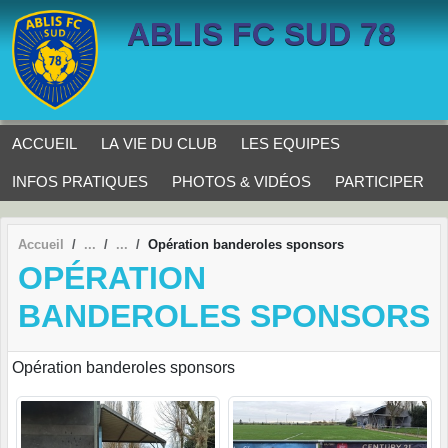
Panneau de gestion des cookies
ABLIS FC SUD 78
ACCUEIL
LA VIE DU CLUB
LES EQUIPES
INFOS PRATIQUES
PHOTOS & VIDÉOS
PARTICIPER
Accueil
Opération banderoles sponsors
OPÉRATION
BANDEROLES SPONSORS
Opération banderoles sponsors