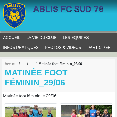
Panneau de gestion des cookies
ABLIS FC SUD 78
ACCUEIL
LA VIE DU CLUB
LES EQUIPES
INFOS PRATIQUES
PHOTOS & VIDÉOS
PARTICIPER
Accueil
Matinée foot féminin_29/06
MATINÉE FOOT
FÉMININ_29/06
Matinée foot féminin le 29/06