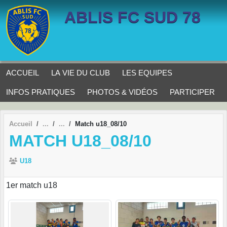
Panneau de gestion des cookies
ABLIS FC SUD 78
ACCUEIL
LA VIE DU CLUB
LES EQUIPES
INFOS PRATIQUES
PHOTOS & VIDÉOS
PARTICIPER
Accueil
Match u18_08/10
MATCH U18_08/10
U18
1er match u18