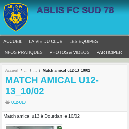
Panneau de gestion des cookies
ABLIS FC SUD 78
ACCUEIL
LA VIE DU CLUB
LES EQUIPES
INFOS PRATIQUES
PHOTOS & VIDÉOS
PARTICIPER
Accueil
Match amical u12-13_10/02
MATCH AMICAL U12-
13_10/02
U12-U13
Match amical u13 à Dourdan le 10/02