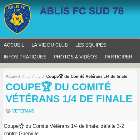
Panneau de gestion des cookies
ABLIS FC SUD 78
ACCUEIL
LA VIE DU CLUB
LES EQUIPES
INFOS PRATIQUES
PHOTOS & VIDÉOS
PARTICIPER
Accueil
Coupe🏆 du Comité Vétérans 1/4 de finale
COUPE🏆 DU COMITÉ
VÉTÉRANS 1/4 DE FINALE
VETERANS
Coupe🏆 du Comité Vétérans 1/4 de finale, défaite 3-2
contre Guerville