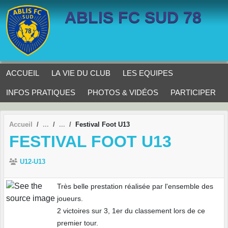
Panneau de gestion des cookies
ABLIS FC SUD 78
ACCUEIL
LA VIE DU CLUB
LES EQUIPES
INFOS PRATIQUES
PHOTOS & VIDÉOS
PARTICIPER
Accueil
Festival Foot U13
FESTIVAL FOOT U13
U12-U13
Très belle prestation réalisée par l'ensemble des
joueurs.
2 victoires sur 3, 1er du classement lors de ce
premier tour.