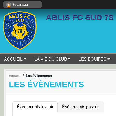
Panneau de gestion des cookies
Se connecter
ABLIS FC SUD 78
ACCUEIL
LA VIE DU CLUB
LES EQUIPES
Accueil
Les évènements
LES ÉVÈNEMENTS
Évènements à venir
Évènements passés