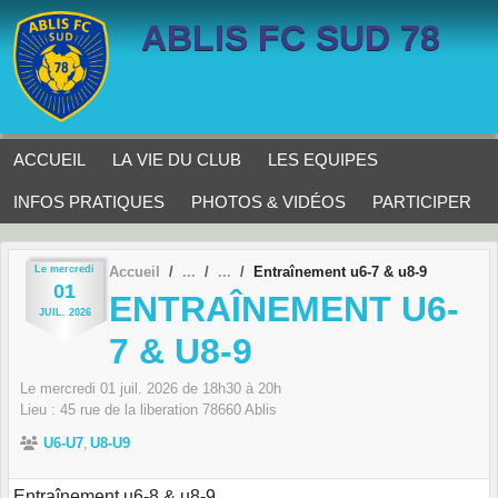
Panneau de gestion des cookies
ABLIS FC SUD 78
ACCUEIL
LA VIE DU CLUB
LES EQUIPES
INFOS PRATIQUES
PHOTOS & VIDÉOS
PARTICIPER
Le
mercredi
Accueil
Entraînement u6-7 & u8-9
01
ENTRAÎNEMENT U6-
JUIL.
2026
7 & U8-9
Le
mercredi
01
juil.
2026
de 18h30 à 20h
Lieu :
45 rue de la liberation
78660
Ablis
U6-U7
U8-U9
Entraînement u6-8 & u8-9