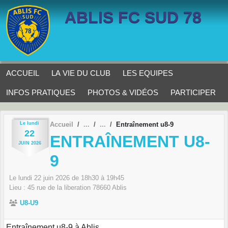
Panneau de gestion des cookies
ABLIS FC SUD 78
ACCUEIL
LA VIE DU CLUB
LES EQUIPES
INFOS PRATIQUES
PHOTOS & VIDÉOS
PARTICIPER
Le
lundi
Accueil
Entraînement u8-9
22
ENTRAÎNEMENT U8-
JUIN
2026
9
Le
lundi
22
juin
2026
de 18h30 à 19h45
Lieu :
45 rue de la liberation
78660
Ablis
U8-U9
Entraînement u8-9 à Ablis