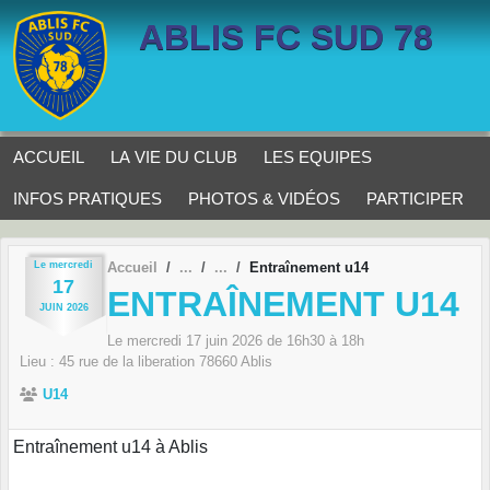
Panneau de gestion des cookies
ABLIS FC SUD 78
ACCUEIL
LA VIE DU CLUB
LES EQUIPES
INFOS PRATIQUES
PHOTOS & VIDÉOS
PARTICIPER
Le
mercredi
Accueil
Entraînement u14
17
ENTRAÎNEMENT U14
JUIN
2026
Le
mercredi
17
juin
2026
de 16h30 à 18h
Lieu :
45 rue de la liberation
78660
Ablis
U14
Entraînement u14 à Ablis