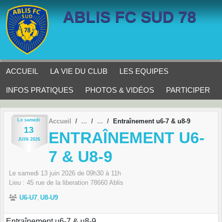
Panneau de gestion des cookies
ABLIS FC SUD 78
ACCUEIL
LA VIE DU CLUB
LES EQUIPES
INFOS PRATIQUES
PHOTOS & VIDÉOS
PARTICIPER
Le
samedi
Accueil
Entraînement u6-7 & u8-9
13
ENTRAÎNEMENT U6-
JUIN
2026
7 & U8-9
Le
samedi
13
juin
2026
de 09h30 à 11h
Lieu :
45 rue de la liberation
78660
Ablis
U6-U7
U8-U9
Entraînement u6-7 & u8-9