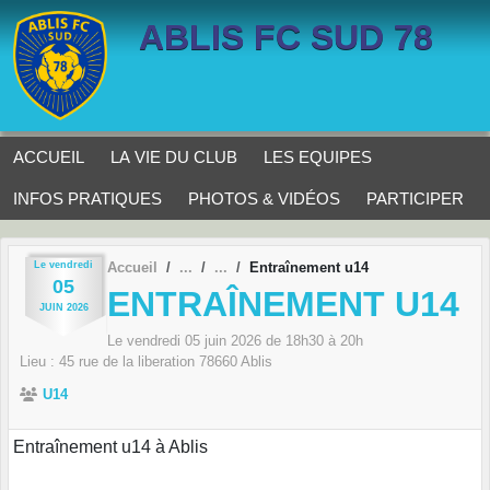
Panneau de gestion des cookies
ABLIS FC SUD 78
ACCUEIL
LA VIE DU CLUB
LES EQUIPES
INFOS PRATIQUES
PHOTOS & VIDÉOS
PARTICIPER
Le
vendredi
Accueil
Entraînement u14
05
ENTRAÎNEMENT U14
JUIN
2026
Le
vendredi
05
juin
2026
de 18h30 à 20h
Lieu :
45 rue de la liberation
78660
Ablis
U14
Entraînement u14 à Ablis