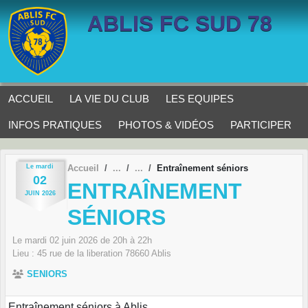
Panneau de gestion des cookies
ABLIS FC SUD 78
ACCUEIL
LA VIE DU CLUB
LES EQUIPES
INFOS PRATIQUES
PHOTOS & VIDÉOS
PARTICIPER
Le
mardi
Accueil
Entraînement séniors
02
ENTRAÎNEMENT
JUIN
2026
SÉNIORS
Le
mardi
02
juin
2026
de 20h à 22h
Lieu :
45 rue de la liberation
78660
Ablis
SENIORS
Entraînement séniors à Ablis