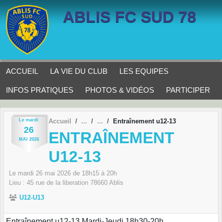
Panneau de gestion des cookies
ABLIS FC SUD 78
ACCUEIL
LA VIE DU CLUB
LES EQUIPES
INFOS PRATIQUES
PHOTOS & VIDÉOS
PARTICIPER
Le
mardi
Accueil
Entraînement u12-13
26
ENTRAÎNEMENT
MAI
2026
U12-13
Le
mardi
26
mai
2026
de 18h15 à 20h
Lieu :
45 rue de la liberation
78660
Ablis
U12-U13
Entraînement u12-13 Mardi-Jeudi 18h30-20h