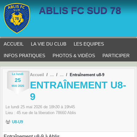
Panneau de gestion des cookies
ABLIS FC SUD 78
ACCUEIL
LA VIE DU CLUB
LES EQUIPES
INFOS PRATIQUES
PHOTOS & VIDÉOS
PARTICIPER
Le
lundi
Accueil
Entraînement u8-9
25
ENTRAÎNEMENT U8-
MAI
2026
9
Le
lundi
25
mai
2026
de 18h30 à 19h45
Lieu :
45 rue de la liberation
78660
Ablis
U8-U9
Entraînement u8-9 à Ablis