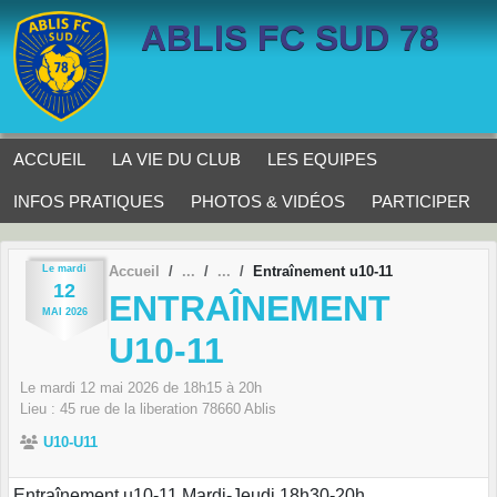
Panneau de gestion des cookies
ABLIS FC SUD 78
ACCUEIL
LA VIE DU CLUB
LES EQUIPES
INFOS PRATIQUES
PHOTOS & VIDÉOS
PARTICIPER
Le
mardi
Accueil
Entraînement u10-11
12
ENTRAÎNEMENT
MAI
2026
U10-11
Le
mardi
12
mai
2026
de 18h15 à 20h
Lieu :
45 rue de la liberation
78660
Ablis
U10-U11
Entraînement u10-11 Mardi-Jeudi 18h30-20h