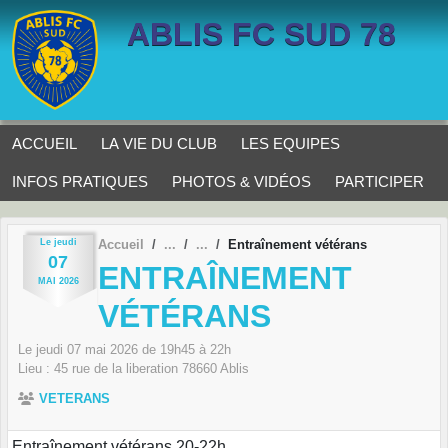
Panneau de gestion des cookies
ABLIS FC SUD 78
ACCUEIL
LA VIE DU CLUB
LES EQUIPES
INFOS PRATIQUES
PHOTOS & VIDÉOS
PARTICIPER
Le
jeudi
Accueil
Entraînement vétérans
07
ENTRAÎNEMENT
MAI
2026
VÉTÉRANS
Le
jeudi
07
mai
2026
de 19h45 à 22h
Lieu :
45 rue de la liberation
78660
Ablis
VETERANS
Entraînement vétérans 20-22h