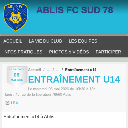
Panneau de gestion des cookies
ABLIS FC SUD 78
ACCUEIL
LA VIE DU CLUB
LES EQUIPES
INFOS PRATIQUES
PHOTOS & VIDÉOS
PARTICIPER
Le
mercredi
Accueil
Entraînement u14
06
ENTRAÎNEMENT U14
MAI
2026
Le
mercredi
06
mai
2026
de 16h30 à 18h
Lieu :
45 rue de la liberation
78660
Ablis
U14
Entraînement u14 à Ablis