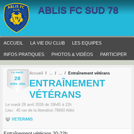
Panneau de gestion des cookies
ABLIS FC SUD 78
ACCUEIL
LA VIE DU CLUB
LES EQUIPES
INFOS PRATIQUES
PHOTOS & VIDÉOS
PARTICIPER
Le
mardi
Accueil
Entraînement vétérans
28
ENTRAÎNEMENT
AVRIL
2026
VÉTÉRANS
Le
mardi
28
avril
2026
de 19h45 à 22h
Lieu :
45 rue de la liberation
78660
Ablis
VETERANS
Entraînement vétérans 20-22h