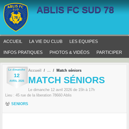
Panneau de gestion des cookies
ABLIS FC SUD 78
ACCUEIL
LA VIE DU CLUB
LES EQUIPES
INFOS PRATIQUES
PHOTOS & VIDÉOS
PARTICIPER
Le
dimanche
Accueil
Match séniors
12
MATCH SÉNIORS
AVRIL
2026
Le
dimanche
12
avril
2026
de 15h à 17h
Lieu :
45 rue de la liberation
78660
Ablis
SENIORS